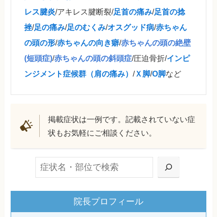
レス腱炎
/アキレス腱断裂/
足首の痛み
/
足首の捻
挫
/
足の痛み
/
足のむくみ
/
オスグッド病
/
赤ちゃん
の頭の形
/
赤ちゃんの向き癖
/
赤ちゃんの頭の絶壁
(短頭症)
/
赤ちゃんの頭の斜頭症
/圧迫骨折/
インピ
ンジメント症候群（肩の痛み）
/
Ｘ脚
/
O脚
など
掲載症状は一例です。記載されていない症
状もお気軽にご相談ください。
検索
院長プロフィール