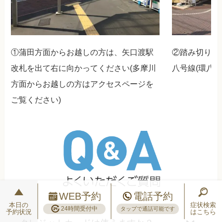
①蒲田方面からお越しの方は、矢口渡駅
②踏み切りを
改札を出て右に向かってください(多摩川
八号線(環八
方面からお越しの方はアクセスページを
ご覧ください)
WEB予約
電話予約
本日の
症状検索
24時間受付中
タップで通話可能です
予約状況
はこちら