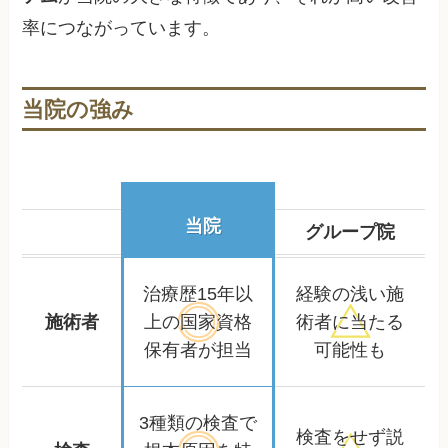
率につながっています。
当院の強み
当院
グループ院
治療歴15年以
経験の浅い施
施術者
上の
国家資格
術者に
当たる
保有者が担当
可能性も
3種類の検査で
検査をせず
説