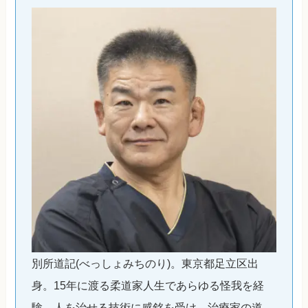
別所道記(べっしょみちのり)。東京都足立区出
身。15年に渡る柔道家人生であらゆる怪我を経
験。人を治せる技術に感銘を受け、治療家の道