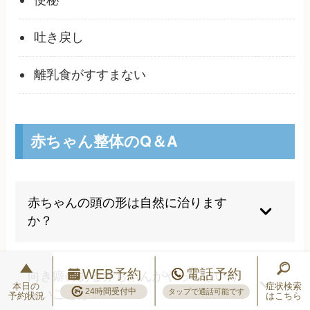
便秘
吐き戻し
離乳食がすすまない
赤ちゃん整体のQ＆A
赤ちゃんの頭の形は自然に治ります
か？
軽度の変形は成長とともに目立たなくなることも
ありますが、中等度以上の変形では自然改善しな
WEB予約
電話予約
向き癖のある赤ちゃんがやってはいけ
いことが判明しています。生後6ヶ月を過ぎると
本日の
症状検索
24時間受付中
ないことは？
タップで通話可能です
予約状況
はこちら
頭の骨が硬くなり始め、1歳頃には形がほぼ固ま