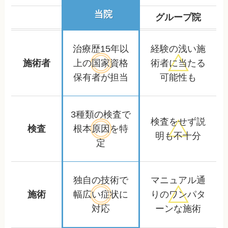
当院
グループ院
治療歴15年以
経験の浅い施
施術者
上の
国家資格
術者に
当たる
保有者が担当
可能性も
3種類の検査で
検査をせず
説
検査
根本原因を特
明も不十分
定
独自の技術で
マニュアル通
施術
幅広い症状に
りの
ワンパタ
対応
ーンな施術