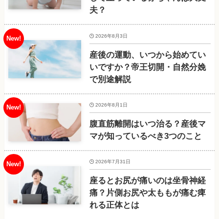
夫？
2026年8月3日
産後の運動、いつから始めてい
いですか？帝王切開・自然分娩
で別途解説
2026年8月1日
腹直筋離開はいつ治る？産後マ
マが知っているべき3つのこと
2026年7月31日
座るとお尻が痛いのは坐骨神経
痛？片側お尻や太ももが痛む痺
れる正体とは