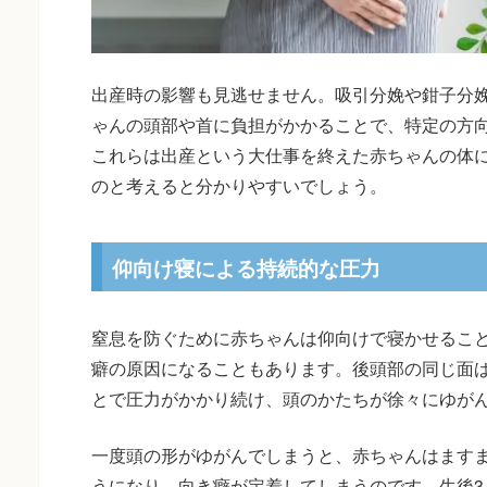
出産時の影響も見逃せません。吸引分娩や鉗子分
ゃんの頭部や首に負担がかかることで、特定の方
これらは出産という大仕事を終えた赤ちゃんの体
のと考えると分かりやすいでしょう。
仰向け寝による持続的な圧力
窒息を防ぐために赤ちゃんは仰向けで寝かせるこ
癖の原因になることもあります。後頭部の同じ面
とで圧力がかかり続け、頭のかたちが徐々にゆが
一度頭の形がゆがんでしまうと、赤ちゃんはます
うになり、向き癖が定着してしまうのです。生後3