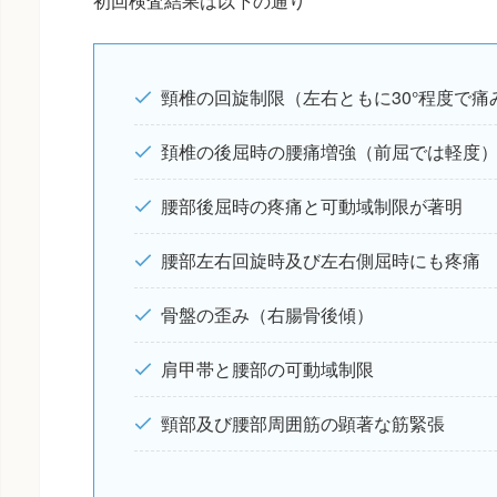
初回検査結果は以下の通り
頸椎の回旋制限（左右ともに30°程度で痛
頚椎の後屈時の腰痛増強（前屈では軽度
腰部後屈時の疼痛と可動域制限が著明
腰部左右回旋時及び左右側屈時にも疼痛
骨盤の歪み（右腸骨後傾）
肩甲帯と腰部の可動域制限
頸部及び腰部周囲筋の顕著な筋緊張