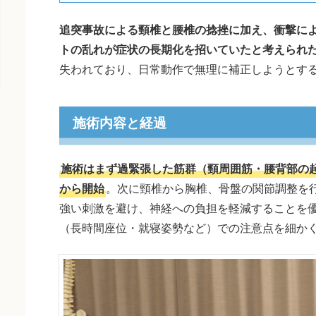
追突事故による頸椎と腰椎の捻挫に加え、衝撃に
トの乱れが症状の長期化を招いていたと考えられ
失われており、日常動作で無理に補正しようとす
施術内容と経過
施術はまず過緊張した筋群（頸周囲筋・腰背部の
から開始
。次に頸椎から胸椎、骨盤の関節調整を
強い刺激を避け、神経への負担を軽減することを
（長時間座位・就寝姿勢など）での注意点を細か