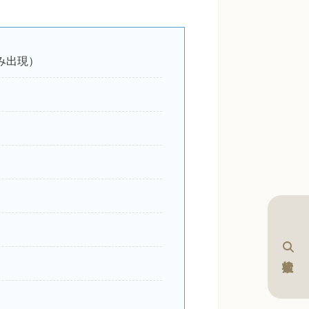
み出現）
）