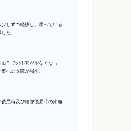
も少しずつ軽快し、座っている
減した。
常動作での不安が少なくなっ
仕事への支障が減少。
部後屈時及び腰部後屈時の疼痛